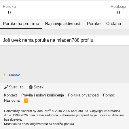
Poruka
Reakcija
0
0
Poruke na profilima
Najnovije aktivnosti
Poruke
O članu
Još uvek nema poruka na mladen788 profilu.
Članovi
Svetli stil
Srpski
Kontakt
Pravila i uslovi korišćenja
Politika privatnosti
Pomoć
Naslovna
R
S
S
®
Community platform by XenForo
© 2010-2025 XenForo Ltd.
Copyright ©
Krstarica
d.o.o.
1999-2026. Sva prava zadržana. Zabranjena je reprodukcija u celini i u delovima
bez dozvole.
Krstarica ne snosi odgovornost za sadržaj poruka.