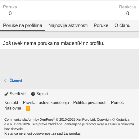
Poruka
Reakcija
0
0
Poruke na profilima
Najnovije aktivnosti
Poruke
O članu
Još uvek nema poruka na mladen84nz profilu.
Članovi
Svetli stil
Srpski
Kontakt
Pravila i uslovi korišćenja
Politika privatnosti
Pomoć
Naslovna
R
S
S
®
Community platform by XenForo
© 2010-2025 XenForo Ltd.
Copyright ©
Krstarica
d.o.o.
1999-2026. Sva prava zadržana. Zabranjena je reprodukcija u celini i u delovima
bez dozvole.
Krstarica ne snosi odgovornost za sadržaj poruka.