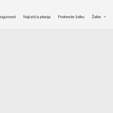
sigurnosti
Najćešća pitanja
Podnesite žalbu
Žalbe