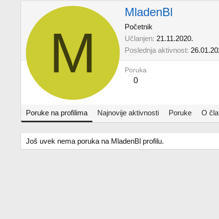
MladenBl
M
Početnik
Učlanjen
21.11.2020.
Poslednja aktivnost
26.01.20
Poruka
0
Poruke na profilima
Najnovije aktivnosti
Poruke
O čl
Još uvek nema poruka na MladenBl profilu.