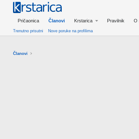
Pričaonica
Članovi
Krstarica
Pravilnik
O 
Trenutno prisutni
Nove poruke na profilima
Članovi