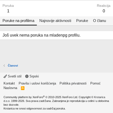
Poruka
Reakcija
1
0
Poruke na profilima
Najnovije aktivnosti
Poruke
O članu
Još uvek nema poruka na mladenpg profilu.
Članovi
Svetli stil
Srpski
Kontakt
Pravila i uslovi korišćenja
Politika privatnosti
Pomoć
Naslovna
R
S
S
®
Community platform by XenForo
© 2010-2025 XenForo Ltd.
Copyright ©
Krstarica
d.o.o.
1999-2026. Sva prava zadržana. Zabranjena je reprodukcija u celini i u delovima
bez dozvole.
Krstarica ne snosi odgovornost za sadržaj poruka.