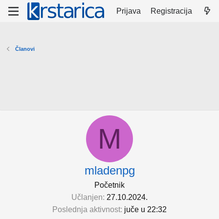
Prijava
Registracija
Članovi
M
mladenpg
Početnik
Učlanjen
27.10.2024.
Poslednja aktivnost
juče u 22:32