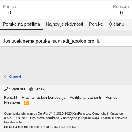
Poruka
Reakcija
0
0
Poruke na profilima
Najnovije aktivnosti
Poruke
O članu
Još uvek nema poruka na mladi_apolon profilu.
Članovi
Svetli stil
Srpski
Kontakt
Pravila i uslovi korišćenja
Politika privatnosti
Pomoć
Naslovna
R
S
S
®
Community platform by XenForo
© 2010-2025 XenForo Ltd.
Copyright ©
Krstarica
d.o.o.
1999-2026. Sva prava zadržana. Zabranjena je reprodukcija u celini i u delovima
bez dozvole.
Krstarica ne snosi odgovornost za sadržaj poruka.