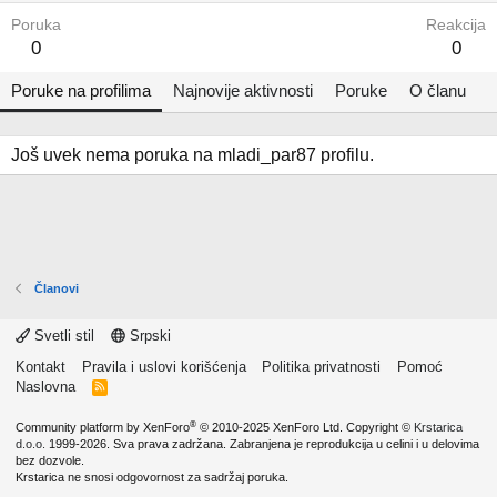
Poruka
Reakcija
0
0
Poruke na profilima
Najnovije aktivnosti
Poruke
O članu
Još uvek nema poruka na mladi_par87 profilu.
Članovi
Svetli stil
Srpski
Kontakt
Pravila i uslovi korišćenja
Politika privatnosti
Pomoć
Naslovna
R
S
S
®
Community platform by XenForo
© 2010-2025 XenForo Ltd.
Copyright ©
Krstarica
d.o.o.
1999-2026. Sva prava zadržana. Zabranjena je reprodukcija u celini i u delovima
bez dozvole.
Krstarica ne snosi odgovornost za sadržaj poruka.