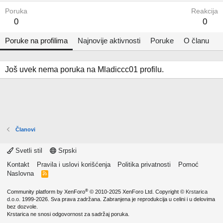
Poruka
Reakcija
0
0
Poruke na profilima
Najnovije aktivnosti
Poruke
O članu
Još uvek nema poruka na Mladiccc01 profilu.
Članovi
Svetli stil
Srpski
Kontakt
Pravila i uslovi korišćenja
Politika privatnosti
Pomoć
Naslovna
R
S
S
®
Community platform by XenForo
© 2010-2025 XenForo Ltd.
Copyright ©
Krstarica
d.o.o.
1999-2026. Sva prava zadržana. Zabranjena je reprodukcija u celini i u delovima
bez dozvole.
Krstarica ne snosi odgovornost za sadržaj poruka.