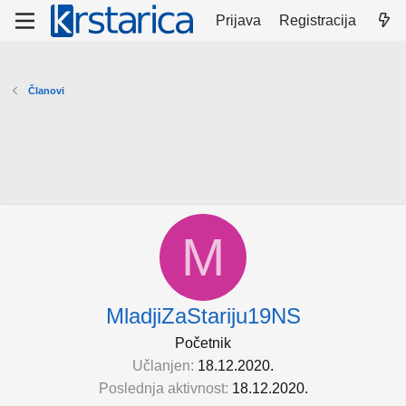
Prijava
Registracija
Članovi
M
MladjiZaStariju19NS
Početnik
Učlanjen
18.12.2020.
Poslednja aktivnost
18.12.2020.