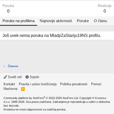
Poruka
Reakcija
0
0
Poruke na profilima
Najnovije aktivnosti
Poruke
O članu
Još uvek nema poruka na MladjiZaStariju19NS profilu.
Članovi
Svetli stil
Srpski
Kontakt
Pravila i uslovi korišćenja
Politika privatnosti
Pomoć
Naslovna
R
S
S
®
Community platform by XenForo
© 2010-2025 XenForo Ltd.
Copyright ©
Krstarica
d.o.o.
1999-2026. Sva prava zadržana. Zabranjena je reprodukcija u celini i u delovima
bez dozvole.
Krstarica ne snosi odgovornost za sadržaj poruka.