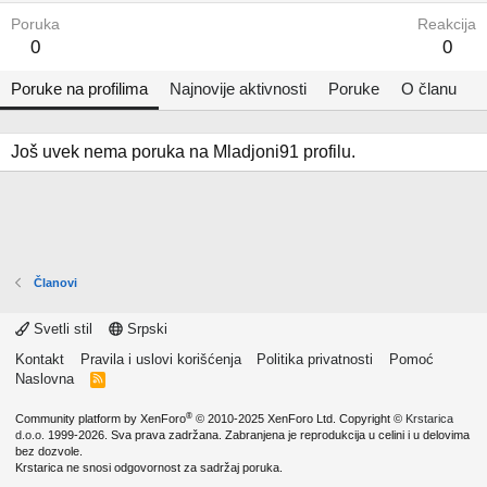
Poruka
Reakcija
0
0
Poruke na profilima
Najnovije aktivnosti
Poruke
O članu
Još uvek nema poruka na Mladjoni91 profilu.
Članovi
Svetli stil
Srpski
Kontakt
Pravila i uslovi korišćenja
Politika privatnosti
Pomoć
Naslovna
R
S
S
®
Community platform by XenForo
© 2010-2025 XenForo Ltd.
Copyright ©
Krstarica
d.o.o.
1999-2026. Sva prava zadržana. Zabranjena je reprodukcija u celini i u delovima
bez dozvole.
Krstarica ne snosi odgovornost za sadržaj poruka.