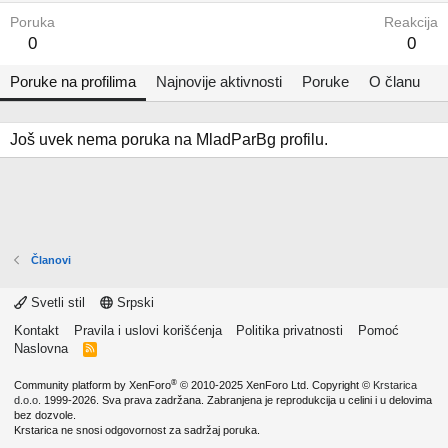
Poruka
Reakcija
0
0
Poruke na profilima
Najnovije aktivnosti
Poruke
O članu
Još uvek nema poruka na MladParBg profilu.
Članovi
Svetli stil
Srpski
Kontakt
Pravila i uslovi korišćenja
Politika privatnosti
Pomoć
Naslovna
R
S
S
®
Community platform by XenForo
© 2010-2025 XenForo Ltd.
Copyright ©
Krstarica
d.o.o.
1999-2026. Sva prava zadržana. Zabranjena je reprodukcija u celini i u delovima
bez dozvole.
Krstarica ne snosi odgovornost za sadržaj poruka.