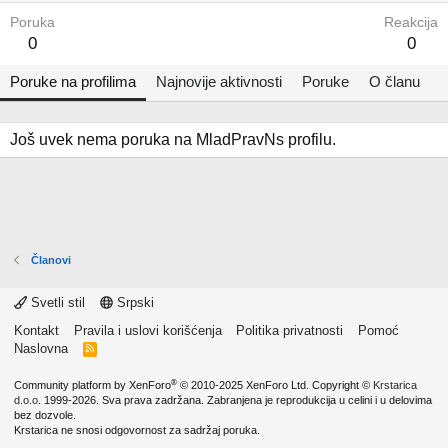
Poruka
Reakcija
0
0
Poruke na profilima
Najnovije aktivnosti
Poruke
O članu
Još uvek nema poruka na MladPravNs profilu.
Članovi
Svetli stil
Srpski
Kontakt
Pravila i uslovi korišćenja
Politika privatnosti
Pomoć
Naslovna
R
S
S
®
Community platform by XenForo
© 2010-2025 XenForo Ltd.
Copyright ©
Krstarica
d.o.o.
1999-2026. Sva prava zadržana. Zabranjena je reprodukcija u celini i u delovima
bez dozvole.
Krstarica ne snosi odgovornost za sadržaj poruka.