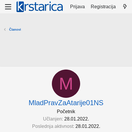
Prijava
Registracija
Članovi
M
MladPravZaAtarije01NS
Početnik
Učlanjen
28.01.2022.
Poslednja aktivnost
28.01.2022.