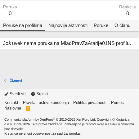
Poruka
Reakcija
0
0
Poruke na profilima
Najnovije aktivnosti
Poruke
O članu
Još uvek nema poruka na MladPravZaAtarije01NS profilu.
Članovi
Svetli stil
Srpski
Kontakt
Pravila i uslovi korišćenja
Politika privatnosti
Pomoć
Naslovna
R
S
S
®
Community platform by XenForo
© 2010-2025 XenForo Ltd.
Copyright ©
Krstarica
d.o.o.
1999-2026. Sva prava zadržana. Zabranjena je reprodukcija u celini i u delovima
bez dozvole.
Krstarica ne snosi odgovornost za sadržaj poruka.