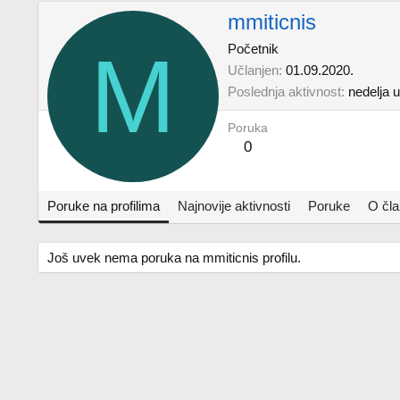
mmiticnis
M
Početnik
Učlanjen
01.09.2020.
Poslednja aktivnost
nedelјa 
Poruka
0
Poruke na profilima
Najnovije aktivnosti
Poruke
O čl
Još uvek nema poruka na mmiticnis profilu.