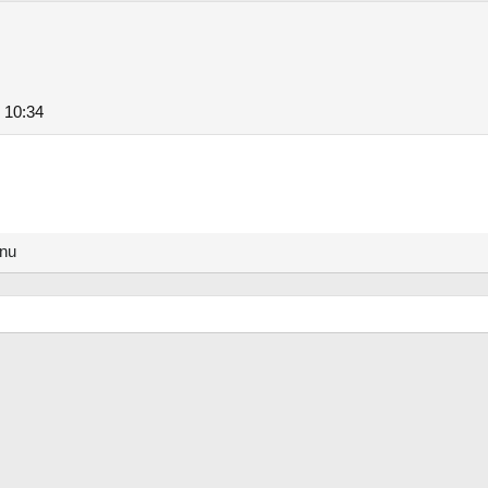
u 10:34
anu