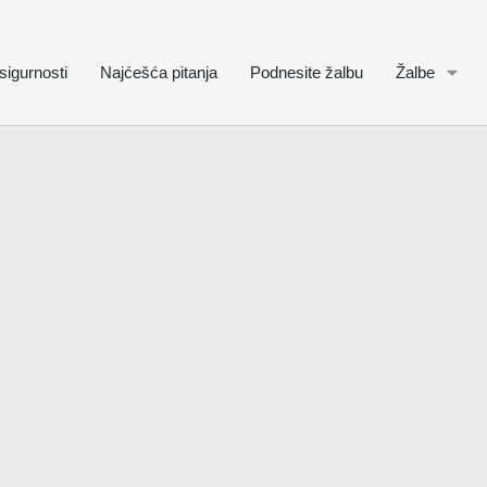
sigurnosti
Najćešća pitanja
Podnesite žalbu
Žalbe