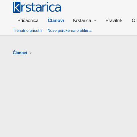
Pričaonica
Članovi
Krstarica
Pravilnik
O 
Trenutno prisutni
Nove poruke na profilima
Članovi