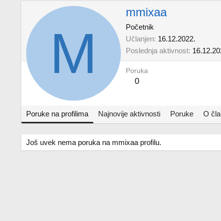
mmixaa
M
Početnik
Učlanjen
16.12.2022.
Poslednja aktivnost
16.12.20
Poruka
0
Poruke na profilima
Najnovije aktivnosti
Poruke
O čl
Još uvek nema poruka na mmixaa profilu.