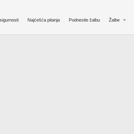
sigurnosti
Najćešća pitanja
Podnesite žalbu
Žalbe