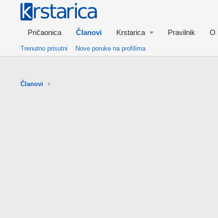
Pričaonica
Članovi
Krstarica
Pravilnik
O 
Trenutno prisutni
Nove poruke na profilima
Članovi