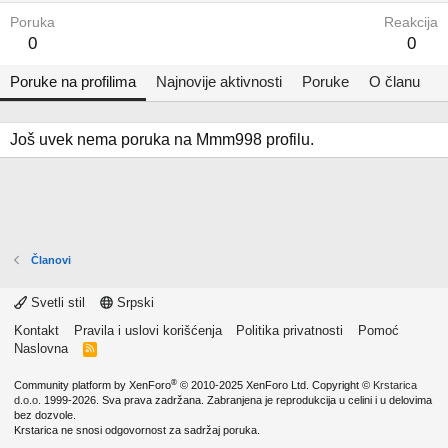
Poruka
Reakcija
0
0
Poruke na profilima
Najnovije aktivnosti
Poruke
O članu
Još uvek nema poruka na Mmm998 profilu.
Članovi
Svetli stil
Srpski
Kontakt
Pravila i uslovi korišćenja
Politika privatnosti
Pomoć
Naslovna
R
S
S
®
Community platform by XenForo
© 2010-2025 XenForo Ltd.
Copyright ©
Krstarica
d.o.o.
1999-2026. Sva prava zadržana. Zabranjena je reprodukcija u celini i u delovima
bez dozvole.
Krstarica ne snosi odgovornost za sadržaj poruka.