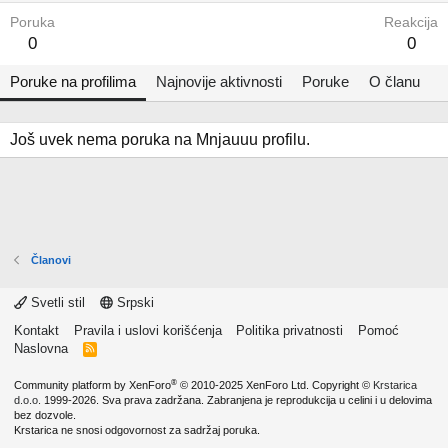
Poruka
Reakcija
0
0
Poruke na profilima
Najnovije aktivnosti
Poruke
O članu
Još uvek nema poruka na Mnjauuu profilu.
Članovi
Svetli stil
Srpski
Kontakt
Pravila i uslovi korišćenja
Politika privatnosti
Pomoć
Naslovna
R
S
S
®
Community platform by XenForo
© 2010-2025 XenForo Ltd.
Copyright ©
Krstarica
d.o.o.
1999-2026. Sva prava zadržana. Zabranjena je reprodukcija u celini i u delovima
bez dozvole.
Krstarica ne snosi odgovornost za sadržaj poruka.