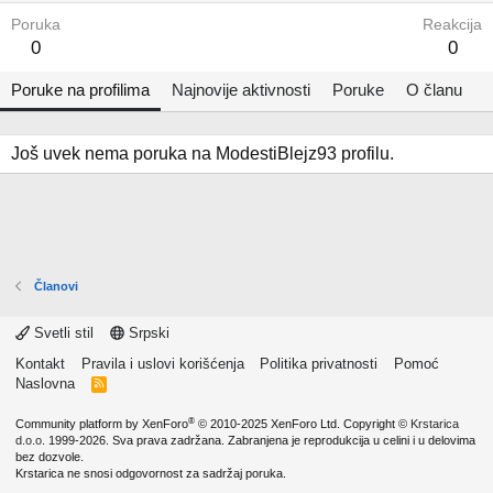
Poruka
Reakcija
0
0
Poruke na profilima
Najnovije aktivnosti
Poruke
O članu
Još uvek nema poruka na ModestiBlejz93 profilu.
Članovi
Svetli stil
Srpski
Kontakt
Pravila i uslovi korišćenja
Politika privatnosti
Pomoć
Naslovna
R
S
S
®
Community platform by XenForo
© 2010-2025 XenForo Ltd.
Copyright ©
Krstarica
d.o.o.
1999-2026. Sva prava zadržana. Zabranjena je reprodukcija u celini i u delovima
bez dozvole.
Krstarica ne snosi odgovornost za sadržaj poruka.