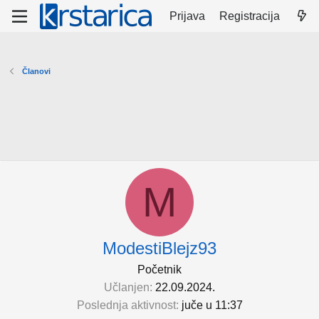
Prijava
Registracija
Članovi
M
ModestiBlejz93
Početnik
Učlanjen
22.09.2024.
Poslednja aktivnost
juče u 11:37