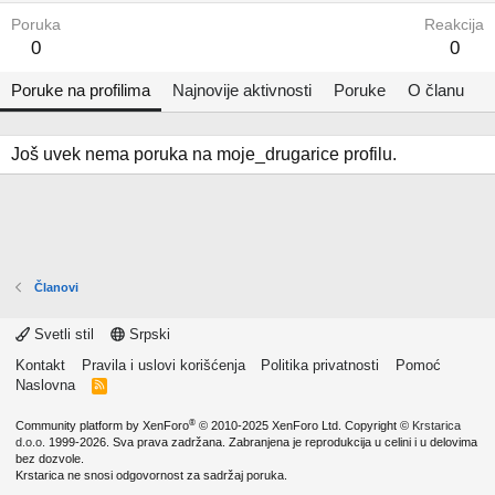
Poruka
Reakcija
0
0
Poruke na profilima
Najnovije aktivnosti
Poruke
O članu
Još uvek nema poruka na moje_drugarice profilu.
Članovi
Svetli stil
Srpski
Kontakt
Pravila i uslovi korišćenja
Politika privatnosti
Pomoć
Naslovna
R
S
S
®
Community platform by XenForo
© 2010-2025 XenForo Ltd.
Copyright ©
Krstarica
d.o.o.
1999-2026. Sva prava zadržana. Zabranjena je reprodukcija u celini i u delovima
bez dozvole.
Krstarica ne snosi odgovornost za sadržaj poruka.