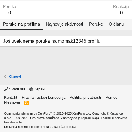
Poruka
Reakcija
0
0
Poruke na profilima
Najnovije aktivnosti
Poruke
O članu
Još uvek nema poruka na momak12345 profilu.
Članovi
Svetli stil
Srpski
Kontakt
Pravila i uslovi korišćenja
Politika privatnosti
Pomoć
Naslovna
R
S
S
®
Community platform by XenForo
© 2010-2025 XenForo Ltd.
Copyright ©
Krstarica
d.o.o.
1999-2026. Sva prava zadržana. Zabranjena je reprodukcija u celini i u delovima
bez dozvole.
Krstarica ne snosi odgovornost za sadržaj poruka.