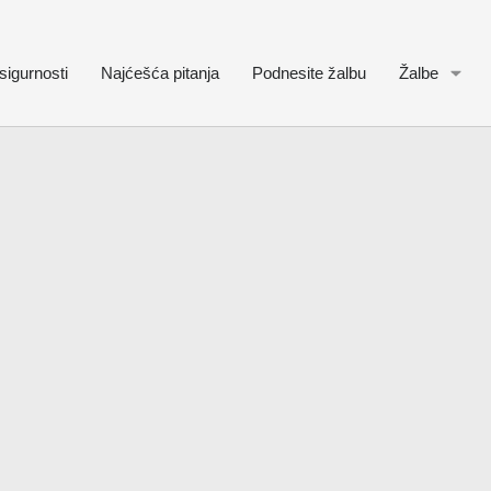
sigurnosti
Najćešća pitanja
Podnesite žalbu
Žalbe