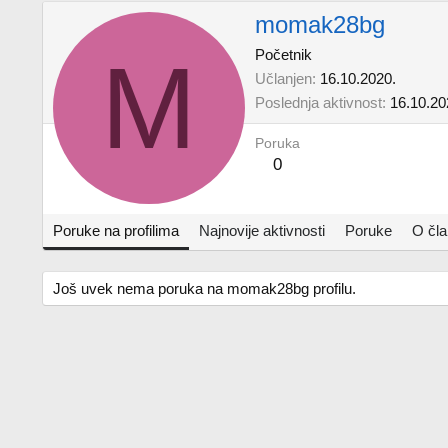
momak28bg
M
Početnik
Učlanjen
16.10.2020.
Poslednja aktivnost
16.10.20
Poruka
0
Poruke na profilima
Najnovije aktivnosti
Poruke
O čl
Još uvek nema poruka na momak28bg profilu.