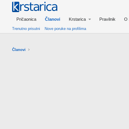
Pričaonica
Članovi
Krstarica
Pravilnik
O 
Trenutno prisutni
Nove poruke na profilima
Članovi