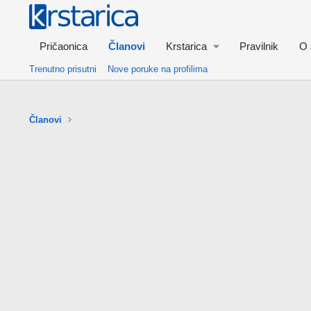
Pričaonica
Članovi
Krstarica
Pravilnik
O 
Trenutno prisutni
Nove poruke na profilima
Članovi