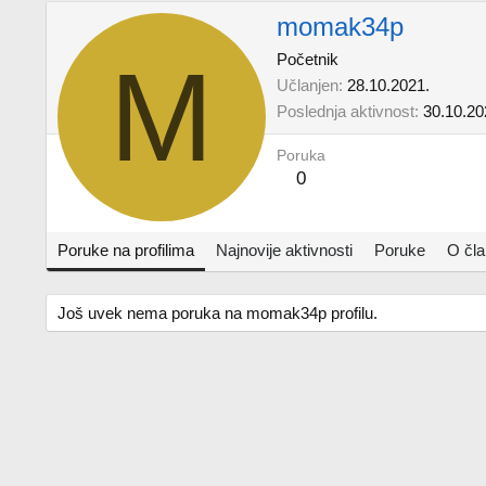
momak34p
M
Početnik
Učlanjen
28.10.2021.
Poslednja aktivnost
30.10.20
Poruka
0
Poruke na profilima
Najnovije aktivnosti
Poruke
O čl
Još uvek nema poruka na momak34p profilu.