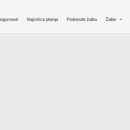
sigurnosti
Najćešća pitanja
Podnesite žalbu
Žalbe