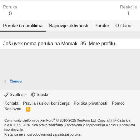
Poruka
Reakcija
0
1
Poruke na profilima
Najnovije aktivnosti
Poruke
O članu
Još uvek nema poruka na Momak_35_More profilu.
Članovi
Svetli stil
Srpski
Kontakt
Pravila i uslovi korišćenja
Politika privatnosti
Pomoć
Naslovna
R
S
S
®
Community platform by XenForo
© 2010-2025 XenForo Ltd.
Copyright ©
Krstarica
d.o.o.
1999-2026. Sva prava zadržana. Zabranjena je reprodukcija u celini i u delovima
bez dozvole.
Krstarica ne snosi odgovornost za sadržaj poruka.