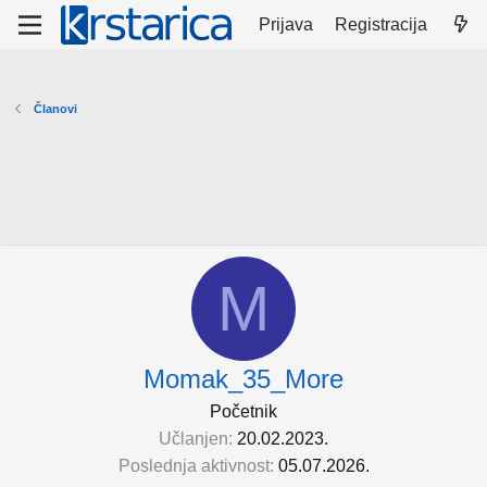
Prijava
Registracija
Članovi
M
Momak_35_More
Početnik
Učlanjen
20.02.2023.
Poslednja aktivnost
05.07.2026.