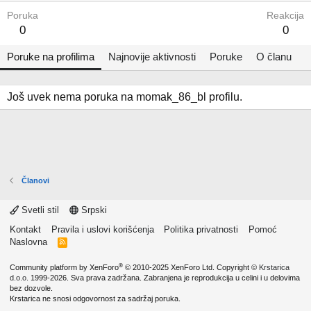
Poruka
Reakcija
0
0
Poruke na profilima
Najnovije aktivnosti
Poruke
O članu
Još uvek nema poruka na momak_86_bl profilu.
Članovi
Svetli stil
Srpski
Kontakt
Pravila i uslovi korišćenja
Politika privatnosti
Pomoć
Naslovna
R
S
S
®
Community platform by XenForo
© 2010-2025 XenForo Ltd.
Copyright ©
Krstarica
d.o.o.
1999-2026. Sva prava zadržana. Zabranjena je reprodukcija u celini i u delovima
bez dozvole.
Krstarica ne snosi odgovornost za sadržaj poruka.