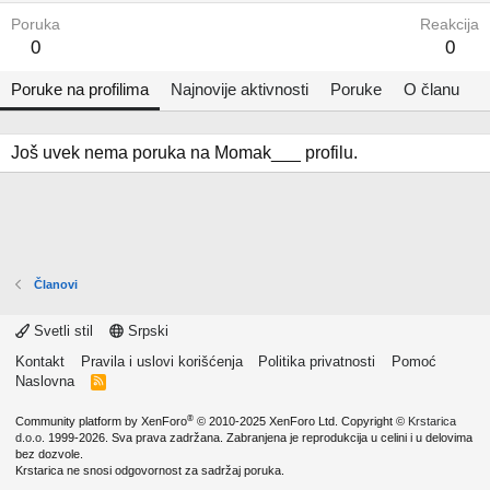
Poruka
Reakcija
0
0
Poruke na profilima
Najnovije aktivnosti
Poruke
O članu
Još uvek nema poruka na Momak___ profilu.
Članovi
Svetli stil
Srpski
Kontakt
Pravila i uslovi korišćenja
Politika privatnosti
Pomoć
Naslovna
R
S
S
®
Community platform by XenForo
© 2010-2025 XenForo Ltd.
Copyright ©
Krstarica
d.o.o.
1999-2026. Sva prava zadržana. Zabranjena je reprodukcija u celini i u delovima
bez dozvole.
Krstarica ne snosi odgovornost za sadržaj poruka.