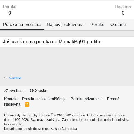
Poruka
Reakcija
0
0
Poruke na profilima
Najnovije aktivnosti
Poruke
O članu
Još uvek nema poruka na MomakBg91 profilu.
Članovi
Svetli stil
Srpski
Kontakt
Pravila i uslovi korišćenja
Politika privatnosti
Pomoć
Naslovna
R
S
S
®
Community platform by XenForo
© 2010-2025 XenForo Ltd.
Copyright ©
Krstarica
d.o.o.
1999-2026. Sva prava zadržana. Zabranjena je reprodukcija u celini i u delovima
bez dozvole.
Krstarica ne snosi odgovornost za sadržaj poruka.