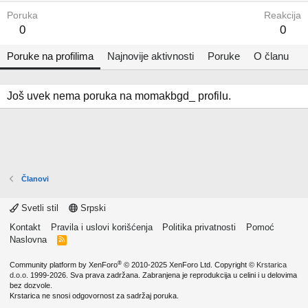
Poruka
Reakcija
0
0
Poruke na profilima
Najnovije aktivnosti
Poruke
O članu
Još uvek nema poruka na momakbgd_ profilu.
Članovi
Svetli stil
Srpski
Kontakt
Pravila i uslovi korišćenja
Politika privatnosti
Pomoć
Naslovna
R
S
S
®
Community platform by XenForo
© 2010-2025 XenForo Ltd.
Copyright ©
Krstarica
d.o.o.
1999-2026. Sva prava zadržana. Zabranjena je reprodukcija u celini i u delovima
bez dozvole.
Krstarica ne snosi odgovornost za sadržaj poruka.