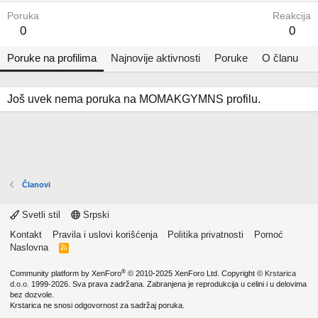
Poruka
Reakcija
0
0
Poruke na profilima
Najnovije aktivnosti
Poruke
O članu
Još uvek nema poruka na MOMAKGYMNS profilu.
Članovi
Svetli stil
Srpski
Kontakt
Pravila i uslovi korišćenja
Politika privatnosti
Pomoć
Naslovna
R
S
S
®
Community platform by XenForo
© 2010-2025 XenForo Ltd.
Copyright ©
Krstarica
d.o.o.
1999-2026. Sva prava zadržana. Zabranjena je reprodukcija u celini i u delovima
bez dozvole.
Krstarica ne snosi odgovornost za sadržaj poruka.