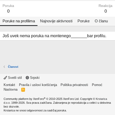
Poruka
Reakcija
0
0
Poruke na profilima
Najnovije aktivnosti
Poruke
O članu
Još uvek nema poruka na montenego_______bar profilu.
Članovi
Svetli stil
Srpski
Kontakt
Pravila i uslovi korišćenja
Politika privatnosti
Pomoć
Naslovna
R
S
S
®
Community platform by XenForo
© 2010-2025 XenForo Ltd.
Copyright ©
Krstarica
d.o.o.
1999-2026. Sva prava zadržana. Zabranjena je reprodukcija u celini i u delovima
bez dozvole.
Krstarica ne snosi odgovornost za sadržaj poruka.