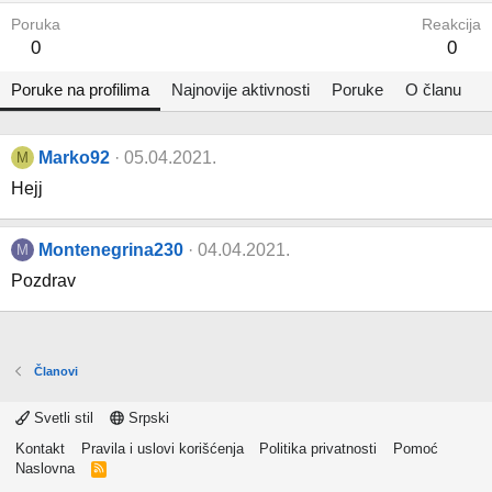
Poruka
Reakcija
0
0
Poruke na profilima
Najnovije aktivnosti
Poruke
O članu
Marko92
05.04.2021.
M
Hejj
Montenegrina230
04.04.2021.
M
Pozdrav
Članovi
Svetli stil
Srpski
Kontakt
Pravila i uslovi korišćenja
Politika privatnosti
Pomoć
Naslovna
R
S