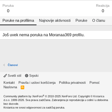
Poruka
Reakcija
0
0
Poruke na profilima
Najnovije aktivnosti
Poruke
O članu
Još uvek nema poruka na Moranaa369 profilu.
Članovi
Svetli stil
Srpski
Kontakt
Pravila i uslovi korišćenja
Politika privatnosti
Pomoć
Naslovna
R
S
S
®
Community platform by XenForo
© 2010-2025 XenForo Ltd.
Copyright ©
Krstarica
d.o.o.
1999-2026. Sva prava zadržana. Zabranjena je reprodukcija u celini i u delovima
bez dozvole.
Krstarica ne snosi odgovornost za sadržaj poruka.