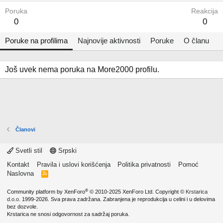
Poruka
Reakcija
0
0
Poruke na profilima
Najnovije aktivnosti
Poruke
O članu
Još uvek nema poruka na More2000 profilu.
Članovi
Svetli stil
Srpski
Kontakt
Pravila i uslovi korišćenja
Politika privatnosti
Pomoć
Naslovna
R
S
S
®
Community platform by XenForo
© 2010-2025 XenForo Ltd.
Copyright ©
Krstarica
d.o.o.
1999-2026. Sva prava zadržana. Zabranjena je reprodukcija u celini i u delovima
bez dozvole.
Krstarica ne snosi odgovornost za sadržaj poruka.