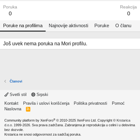
Poruka
Reakcija
0
0
Poruke na profilima
Najnovije aktivnosti
Poruke
O članu
Još uvek nema poruka na Mori profilu.
Članovi
Svetli stil
Srpski
Kontakt
Pravila i uslovi korišćenja
Politika privatnosti
Pomoć
Naslovna
R
S
S
®
Community platform by XenForo
© 2010-2025 XenForo Ltd.
Copyright ©
Krstarica
d.o.o.
1999-2026. Sva prava zadržana. Zabranjena je reprodukcija u celini i u delovima
bez dozvole.
Krstarica ne snosi odgovornost za sadržaj poruka.