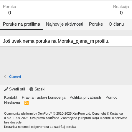
Poruka
Reakcija
0
0
Poruke na profilima
Najnovije aktivnosti
Poruke
O članu
Još uvek nema poruka na Morska_pjena_m profilu.
Članovi
Svetli stil
Srpski
Kontakt
Pravila i uslovi korišćenja
Politika privatnosti
Pomoć
Naslovna
R
S
S
®
Community platform by XenForo
© 2010-2025 XenForo Ltd.
Copyright ©
Krstarica
d.o.o.
1999-2026. Sva prava zadržana. Zabranjena je reprodukcija u celini i u delovima
bez dozvole.
Krstarica ne snosi odgovornost za sadržaj poruka.