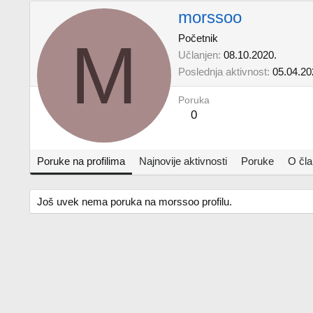
morssoo
M
Početnik
Učlanjen
08.10.2020.
Poslednja aktivnost
05.04.20
Poruka
0
Poruke na profilima
Najnovije aktivnosti
Poruke
O čl
Još uvek nema poruka na morssoo profilu.