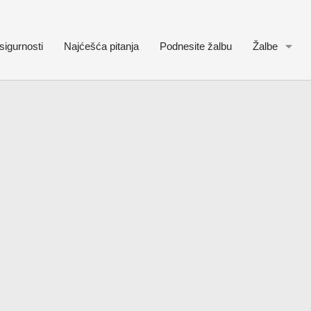
sigurnosti
Najćešća pitanja
Podnesite žalbu
Žalbe