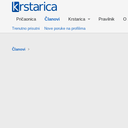
Pričaonica
Članovi
Krstarica
Pravilnik
O 
Trenutno prisutni
Nove poruke na profilima
Članovi