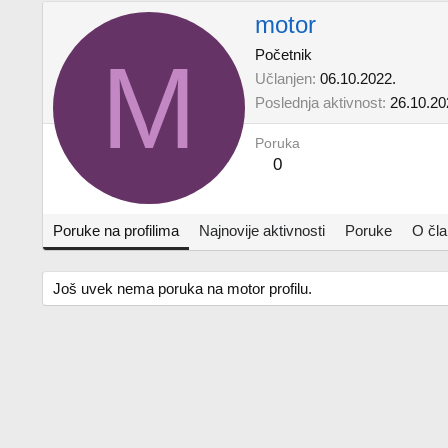
motor
M
Početnik
Učlanjen
06.10.2022.
Poslednja aktivnost
26.10.20
Poruka
0
Poruke na profilima
Najnovije aktivnosti
Poruke
O čl
Još uvek nema poruka na motor profilu.