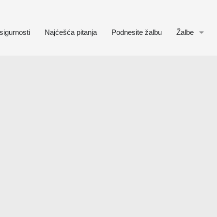
sigurnosti
Najćešća pitanja
Podnesite žalbu
Žalbe