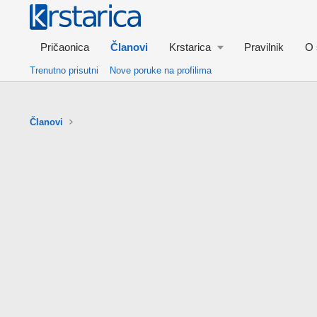
Pričaonica
Članovi
Krstarica
Pravilnik
O 
Trenutno prisutni
Nove poruke na profilima
Članovi