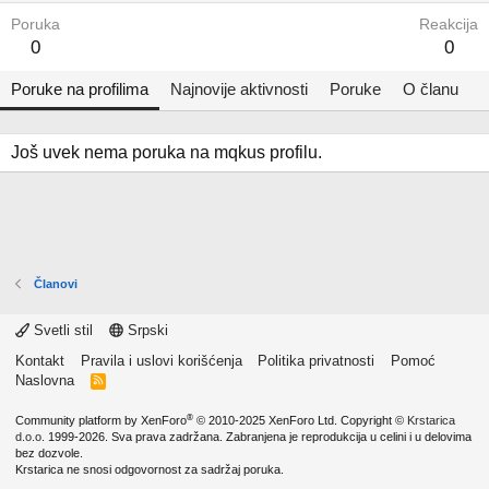
Poruka
Reakcija
0
0
Poruke na profilima
Najnovije aktivnosti
Poruke
O članu
Još uvek nema poruka na mqkus profilu.
Članovi
Svetli stil
Srpski
Kontakt
Pravila i uslovi korišćenja
Politika privatnosti
Pomoć
Naslovna
R
S
S
®
Community platform by XenForo
© 2010-2025 XenForo Ltd.
Copyright ©
Krstarica
d.o.o.
1999-2026. Sva prava zadržana. Zabranjena je reprodukcija u celini i u delovima
bez dozvole.
Krstarica ne snosi odgovornost za sadržaj poruka.