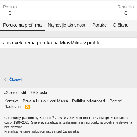
Poruka
Reakcija
0
0
Poruke na profilima
Najnovije aktivnosti
Poruke
O članu
Još uvek nema poruka na MravMilisav profilu.
Članovi
Svetli stil
Srpski
Kontakt
Pravila i uslovi korišćenja
Politika privatnosti
Pomoć
Naslovna
R
S
S
®
Community platform by XenForo
© 2010-2025 XenForo Ltd.
Copyright ©
Krstarica
d.o.o.
1999-2026. Sva prava zadržana. Zabranjena je reprodukcija u celini i u delovima
bez dozvole.
Krstarica ne snosi odgovornost za sadržaj poruka.