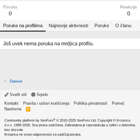
Poruka
Reakcija
0
0
Poruke na profilima
Najnovije aktivnosti
Poruke
O članu
Još uvek nema poruka na mrdjica profilu.
Članovi
Svetli stil
Srpski
Kontakt
Pravila i uslovi korišćenja
Politika privatnosti
Pomoć
Naslovna
R
S
S
®
Community platform by XenForo
© 2010-2025 XenForo Ltd.
Copyright ©
Krstarica
d.o.o.
1999-2026. Sva prava zadržana. Zabranjena je reprodukcija u celini i u delovima
bez dozvole.
Krstarica ne snosi odgovornost za sadržaj poruka.