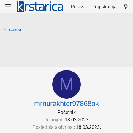
Prijava
Registracija
Članovi
M
mrnurakhter97868ok
Početnik
Učlanjen
18.03.2023.
Poslednja aktivnost
18.03.2023.