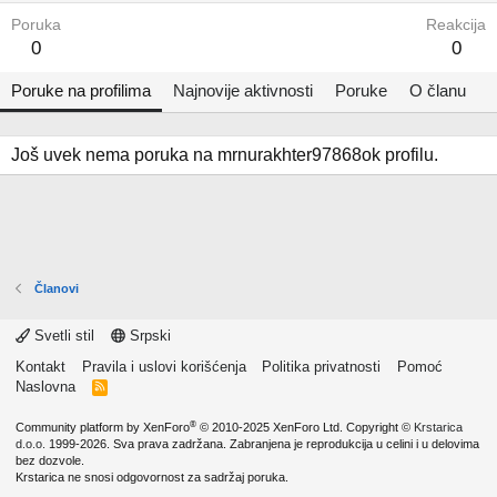
Poruka
Reakcija
0
0
Poruke na profilima
Najnovije aktivnosti
Poruke
O članu
Još uvek nema poruka na mrnurakhter97868ok profilu.
Članovi
Svetli stil
Srpski
Kontakt
Pravila i uslovi korišćenja
Politika privatnosti
Pomoć
Naslovna
R
S
S
®
Community platform by XenForo
© 2010-2025 XenForo Ltd.
Copyright ©
Krstarica
d.o.o.
1999-2026. Sva prava zadržana. Zabranjena je reprodukcija u celini i u delovima
bez dozvole.
Krstarica ne snosi odgovornost za sadržaj poruka.