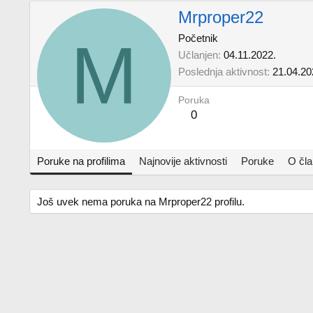
Mrproper22
M
Početnik
Učlanjen
04.11.2022.
Poslednja aktivnost
21.04.20
Poruka
0
Poruke na profilima
Najnovije aktivnosti
Poruke
O čl
Još uvek nema poruka na Mrproper22 profilu.