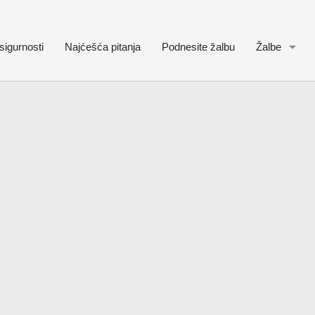
sigurnosti
Najćešća pitanja
Podnesite žalbu
Žalbe