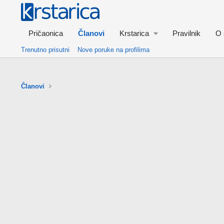
Pričaonica
Članovi
Krstarica
Pravilnik
O 
Trenutno prisutni
Nove poruke na profilima
Članovi