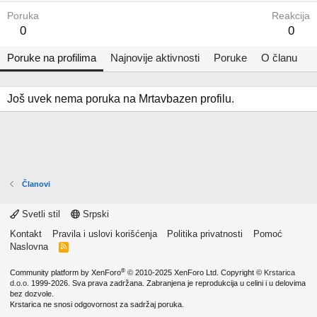
Poruka
Reakcija
0
0
Poruke na profilima
Najnovije aktivnosti
Poruke
O članu
Još uvek nema poruka na Mrtavbazen profilu.
Članovi
Svetli stil
Srpski
Kontakt
Pravila i uslovi korišćenja
Politika privatnosti
Pomoć
Naslovna
R
S
S
®
Community platform by XenForo
© 2010-2025 XenForo Ltd.
Copyright ©
Krstarica
d.o.o.
1999-2026. Sva prava zadržana. Zabranjena je reprodukcija u celini i u delovima
bez dozvole.
Krstarica ne snosi odgovornost za sadržaj poruka.