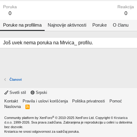
Poruka
Reakcija
0
0
Poruke na profilima
Najnovije aktivnosti
Poruke
O članu
Još uvek nema poruka na Mrvica_ profilu.
Članovi
Svetli stil
Srpski
Kontakt
Pravila i uslovi korišćenja
Politika privatnosti
Pomoć
Naslovna
R
S
S
®
Community platform by XenForo
© 2010-2025 XenForo Ltd.
Copyright ©
Krstarica
d.o.o.
1999-2026. Sva prava zadržana. Zabranjena je reprodukcija u celini i u delovima
bez dozvole.
Krstarica ne snosi odgovornost za sadržaj poruka.