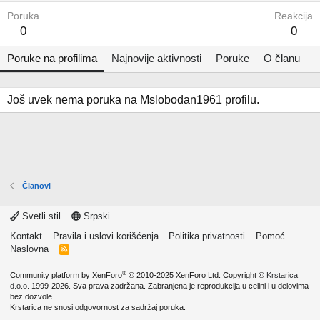
Poruka
Reakcija
0
0
Poruke na profilima
Najnovije aktivnosti
Poruke
O članu
Još uvek nema poruka na Mslobodan1961 profilu.
Članovi
Svetli stil
Srpski
Kontakt
Pravila i uslovi korišćenja
Politika privatnosti
Pomoć
Naslovna
R
S
S
®
Community platform by XenForo
© 2010-2025 XenForo Ltd.
Copyright ©
Krstarica
d.o.o.
1999-2026. Sva prava zadržana. Zabranjena je reprodukcija u celini i u delovima
bez dozvole.
Krstarica ne snosi odgovornost za sadržaj poruka.