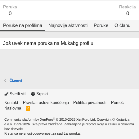
Poruka
Reakcija
0
0
Poruke na profilima
Najnovije aktivnosti
Poruke
O članu
Još uvek nema poruka na Mukabg profilu.
Članovi
Svetli stil
Srpski
Kontakt
Pravila i uslovi korišćenja
Politika privatnosti
Pomoć
Naslovna
R
S
S
®
Community platform by XenForo
© 2010-2025 XenForo Ltd.
Copyright ©
Krstarica
d.o.o.
1999-2026. Sva prava zadržana. Zabranjena je reprodukcija u celini i u delovima
bez dozvole.
Krstarica ne snosi odgovornost za sadržaj poruka.