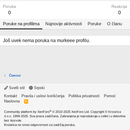
Poruka
Reakcija
0
0
Poruke na profilima
Najnovije aktivnosti
Poruke
O članu
Još uvek nema poruka na murkeee profilu.
Članovi
Svetli stil
Srpski
Kontakt
Pravila i uslovi korišćenja
Politika privatnosti
Pomoć
Naslovna
R
S
S
®
Community platform by XenForo
© 2010-2025 XenForo Ltd.
Copyright ©
Krstarica
d.o.o.
1999-2026. Sva prava zadržana. Zabranjena je reprodukcija u celini i u delovima
bez dozvole.
Krstarica ne snosi odgovornost za sadržaj poruka.