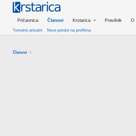
Pričaonica
Članovi
Krstarica
Pravilnik
O 
Trenutno prisutni
Nove poruke na profilima
Članovi