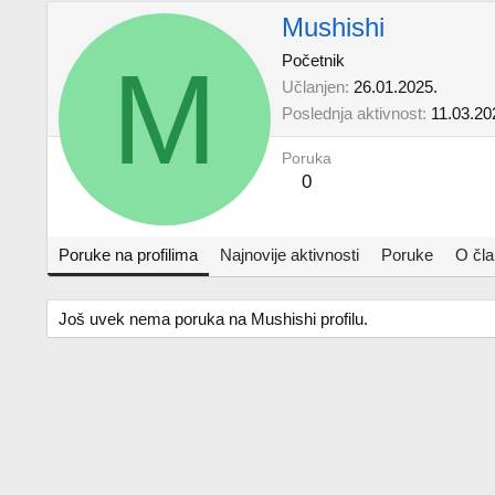
Mushishi
M
Početnik
Učlanjen
26.01.2025.
Poslednja aktivnost
11.03.20
Poruka
0
Poruke na profilima
Najnovije aktivnosti
Poruke
O čl
Još uvek nema poruka na Mushishi profilu.