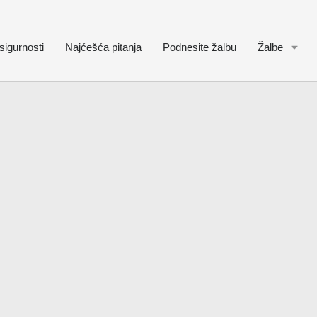
sigurnosti
Najćešća pitanja
Podnesite žalbu
Žalbe