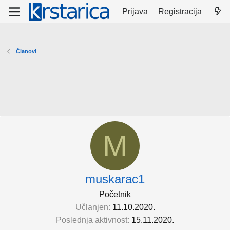
Prijava
Registracija
Članovi
M
muskarac1
Početnik
Učlanjen
11.10.2020.
Poslednja aktivnost
15.11.2020.