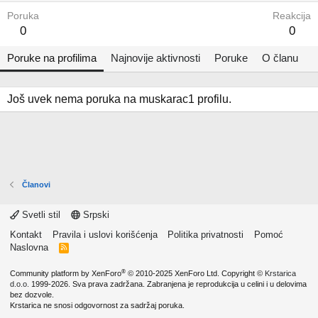
Poruka
Reakcija
0
0
Poruke na profilima
Najnovije aktivnosti
Poruke
O članu
Još uvek nema poruka na muskarac1 profilu.
Članovi
Svetli stil
Srpski
Kontakt
Pravila i uslovi korišćenja
Politika privatnosti
Pomoć
Naslovna
R
S
S
®
Community platform by XenForo
© 2010-2025 XenForo Ltd.
Copyright ©
Krstarica
d.o.o.
1999-2026. Sva prava zadržana. Zabranjena je reprodukcija u celini i u delovima
bez dozvole.
Krstarica ne snosi odgovornost za sadržaj poruka.