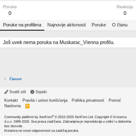
Poruka
Reakcija
0
0
Poruke na profilima
Najnovije aktivnosti
Poruke
O članu
Još uvek nema poruka na Muskarac_Vienna profilu.
Članovi
Svetli stil
Srpski
Kontakt
Pravila i uslovi korišćenja
Politika privatnosti
Pomoć
Naslovna
R
S
S
®
Community platform by XenForo
© 2010-2025 XenForo Ltd.
Copyright ©
Krstarica
d.o.o.
1999-2026. Sva prava zadržana. Zabranjena je reprodukcija u celini i u delovima
bez dozvole.
Krstarica ne snosi odgovornost za sadržaj poruka.