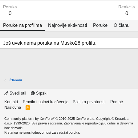
Poruka
Reakcija
0
0
Poruke na profilima
Najnovije aktivnosti
Poruke
O članu
Još uvek nema poruka na Musko28 profilu.
Članovi
Svetli stil
Srpski
Kontakt
Pravila i uslovi korišćenja
Politika privatnosti
Pomoć
Naslovna
R
S
S
®
Community platform by XenForo
© 2010-2025 XenForo Ltd.
Copyright ©
Krstarica
d.o.o.
1999-2026. Sva prava zadržana. Zabranjena je reprodukcija u celini i u delovima
bez dozvole.
Krstarica ne snosi odgovornost za sadržaj poruka.