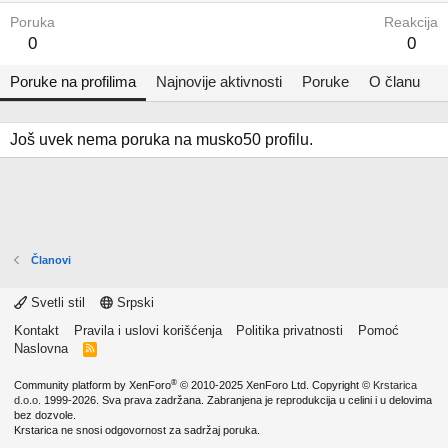
Poruka
Reakcija
0
0
Poruke na profilima
Najnovije aktivnosti
Poruke
O članu
Još uvek nema poruka na musko50 profilu.
Članovi
Svetli stil
Srpski
Kontakt
Pravila i uslovi korišćenja
Politika privatnosti
Pomoć
Naslovna
R
S
S
®
Community platform by XenForo
© 2010-2025 XenForo Ltd.
Copyright ©
Krstarica
d.o.o.
1999-2026. Sva prava zadržana. Zabranjena je reprodukcija u celini i u delovima
bez dozvole.
Krstarica ne snosi odgovornost za sadržaj poruka.